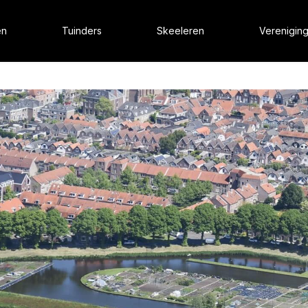
en
Tuinders
Skeeleren
Verenigin